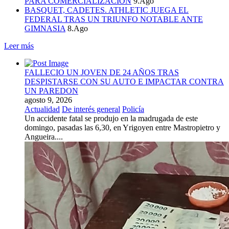
PARA COMERCIALIZACION
9.Ago
BASQUET, CADETES. ATHLETIC JUEGA EL
FEDERAL TRAS UN TRIUNFO NOTABLE ANTE
GIMNASIA
8.Ago
Leer más
FALLECIO UN JOVEN DE 24 AÑOS TRAS
DESPISTARSE CON SU AUTO E IMPACTAR CONTRA
UN PAREDON
agosto 9, 2026
Actualidad
De interés general
Policía
Un accidente fatal se produjo en la madrugada de este
domingo, pasadas las 6,30, en Yrigoyen entre Mastropietro y
Angueira....