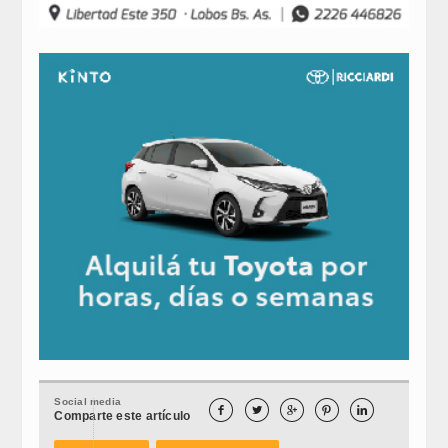
Social media





Comparte este artículo