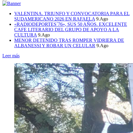
VALENTINA. TRIUNFO Y CONVOCATORIA PARA EL
SUDAMERICANO 2026 EN RAFAELA
9.Ago
«RADIODEPORTES´76», SUS 50 AÑOS. EXCELENTE
CAFE LITERARIO DEL GRUPO DE APOYO A LA
CULTURA
9.Ago
MENOR DETENIDO TRAS ROMPER VIDRIERA DE
ALBANESSI Y ROBAR UN CELULAR
9.Ago
Leer más