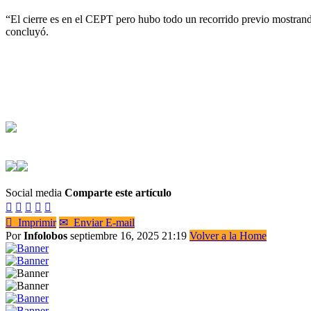
“El cierre es en el CEPT pero hubo todo un recorrido previo mostrando
concluyó.
Social media
Comparte este artículo






Imprimir
✉
Enviar E-mail
Por
Infolobos
septiembre 16, 2025 21:19
Volver a la Home