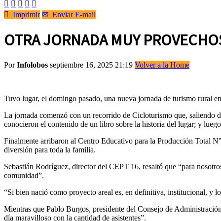






Imprimir
✉
Enviar E-mail
OTRA JORNADA MUY PROVECHOS
Por
Infolobos
septiembre 16, 2025 21:19
Volver a la Home
Tuvo lugar, el domingo pasado, una nueva jornada de turismo rural en 
La jornada comenzó con un recorrido de Cicloturismo que, saliendo de
conocieron el contenido de un libro sobre la historia del lugar; y lueg
Finalmente arribaron al Centro Educativo para la Producción Total N° 
diversión para toda la familia.
Sebastián Rodríguez, director del CEPT 16, resaltó que “para nosotros
comunidad”.
“Si bien nació como proyecto areal es, en definitiva, institucional, y
Mientras que Pablo Burgos, presidente del Consejo de Administración
día maravilloso con la cantidad de asistentes”.