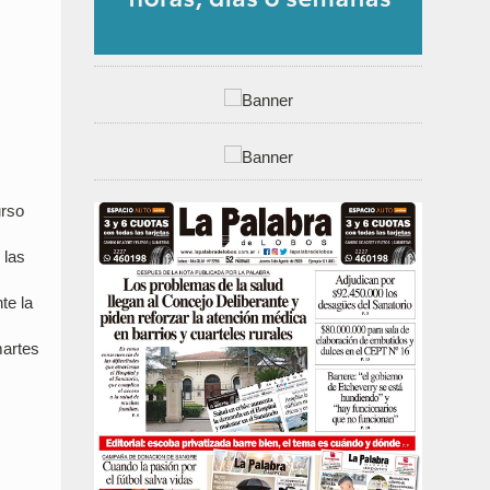
urso
 las
te la
martes