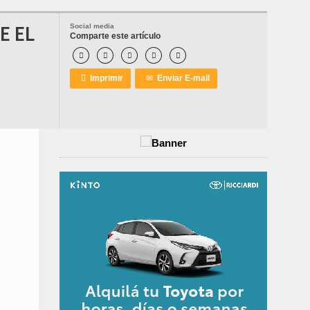
E EL
Social media
Comparte este artículo






Imprimir
✉
Enviar E-mail