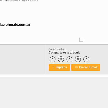
dacionosde.com.ar
Social media
Comparte este artículo






Imprimir
✉
Enviar E-mail