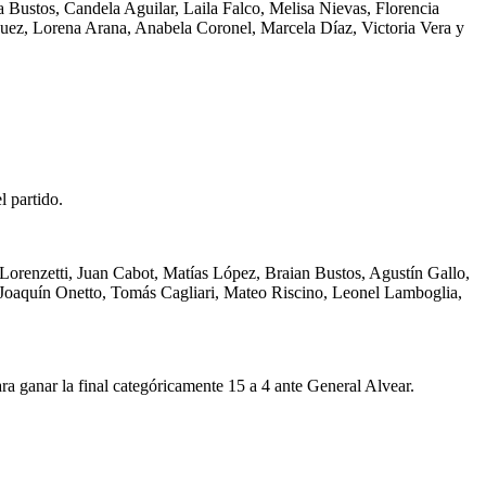
Bustos, Candela Aguilar, Laila Falco, Melisa Nievas, Florencia
quez, Lorena Arana, Anabela Coronel, Marcela Díaz, Victoria Vera y
l partido.
orenzetti, Juan Cabot, Matías López, Braian Bustos, Agustín Gallo,
Joaquín Onetto, Tomás Cagliari, Mateo Riscino, Leonel Lamboglia,
ara ganar la final categóricamente 15 a 4 ante General Alvear.