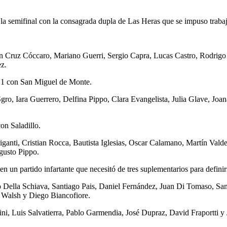
la semifinal con la consagrada dupla de Las Heras que se impuso traba
an Cruz Cóccaro, Mariano Guerri, Sergio Capra, Lucas Castro, Rodrigo
ez.
a 1 con San Miguel de Monte.
gro, Iara Guerrero, Delfina Pippo, Clara Evangelista, Julia Glave, Joa
on Saladillo.
riganti, Cristian Rocca, Bautista Iglesias, Oscar Calamano, Martín Va
gusto Pippo.
n un partido infartante que necesitó de tres suplementarios para definir
 Della Schiava, Santiago Pais, Daniel Fernández, Juan Di Tomaso, Sant
o Walsh y Diego Biancofiore.
ni, Luis Salvatierra, Pablo Garmendia, José Dupraz, David Fraportti 