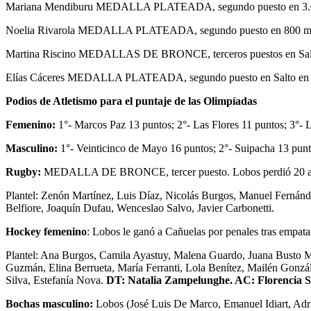
Mariana Mendiburu MEDALLA PLATEADA, segundo puesto en 3.0
Noelia Rivarola MEDALLA PLATEADA, segundo puesto en 800 me
Martina Riscino MEDALLAS DE BRONCE, terceros puestos en Salto 
Elías Cáceres MEDALLA PLATEADA, segundo puesto en Salto en 
Podios de Atletismo para el puntaje de las Olimpíadas
Femenino:
1°- Marcos Paz 13 puntos; 2°- Las Flores 11 puntos; 3°- 
Masculino:
1°- Veinticinco de Mayo 16 puntos; 2°- Suipacha 13 punt
Rugby:
MEDALLA DE BRONCE, tercer puesto. Lobos perdió 20 a 7 co
Plantel: Zenón Martínez, Luis Díaz, Nicolás Burgos, Manuel Fernán
Belfiore, Joaquín Dufau, Wenceslao Salvo, Javier Carbonetti.
Hockey femenino
: Lobos le ganó a Cañuelas por penales tras empatar
Plantel: Ana Burgos, Camila Ayastuy, Malena Guardo, Juana Busto M
Guzmán, Elina Berrueta, María Ferranti, Lola Benítez, Mailén Gonzále
Silva, Estefanía Nova.
DT: Natalia Zampelunghe. AC: Florencia S
Bochas masculino:
Lobos (José Luis De Marco, Emanuel Idiart, Adriá