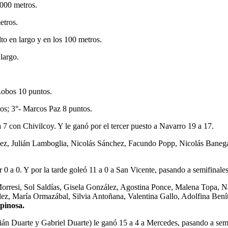
00 metros.
tros.
en largo y en los 100 metros.
largo.
Lobos 10 puntos.
os; 3°- Marcos Paz 8 puntos.
n Chivilcoy. Y le ganó por el tercer puesto a Navarro 19 a 17.
dez, Julián Lamboglia, Nicolás Sánchez, Facundo Popp, Nicolás Baneg
 0 a 0. Y por la tarde goleó 11 a 0 a San Vicente, pasando a semifinal
orresi, Sol Saldías, Gisela González, Agostina Ponce, Malena Topa, 
z, María Ormazábal, Silvia Antoñana, Valentina Gallo, Adolfina Benítez
pinosa.
n Duarte y Gabriel Duarte) le ganó 15 a 4 a Mercedes, pasando a semifi