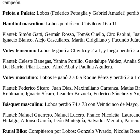
campeón.
Pelota a Paleta:
Lobos (Federico Petraglia y Gabriel Amadei) perdió 
Handbol masculino
: Lobos perdió con Chivilcoy 16 a 11.
Plantel: Simón Gatti, Germán Rosso, Tomás Cuello, Ciro Paolini, Ju
Ignacio Blanco, Alejo Cascallares, Martín Cirigiliano y Facundo Juár
Voley femenino:
Lobos le ganó a Chivilcoy 2 a 1, y luego perdió 2 
Plantel: Celeste Banegas, Yanina Portillo, Guadalupe Valdez, Analía S
Del Barrio, Pilar Lacaze, Aimé Abal y Paulina Aguilera.
Voley masculino
: Lobos le ganó 2 a 0 a Roque Pérez y perdió 2 a 1 c
Plantel: Federico Sícaro, Juan Díaz, Maximiliano Carranza, Matías B
Rohlmann, Ignacio Sícaro, Leandro Brizuela, Federico Sánchez y Au
Básquet masculino
: Lobos perdió 74 a 73 con Veinticinco de Mayo, e
Plantel: Nahuel Guerrero, Nahuel Lucero, Franco Nicoletta, Laureano
Hidalgo, Alfonso García, León Minteguía, Salvador Merlotti, Patrici
Rural Bike
: Compitieron por Lobos: Gonzalo Vivardo, Nicolás Rossi