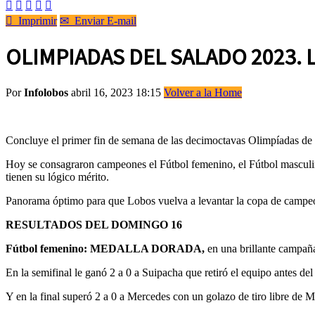






Imprimir
✉
Enviar E-mail
OLIMPIADAS DEL SALADO 2023.
Por
Infolobos
abril 16, 2023 18:15
Volver a la Home
Concluye el primer fin de semana de las decimoctavas Olimpíadas de 
Hoy se consagraron campeones el Fútbol femenino, el Fútbol masculino
tienen su lógico mérito.
Panorama óptimo para que Lobos vuelva a levantar la copa de campe
RESULTADOS DEL DOMINGO 16
Fútbol femenino: MEDALLA DORADA,
en una brillante campañ
En la semifinal le ganó 2 a 0 a Suipacha que retiró el equipo antes del
Y en la final superó 2 a 0 a Mercedes con un golazo de tiro libre de 