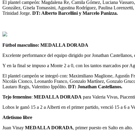
El plantel campeón: Magdalena Re, Camila Gómez, Luciana Vassaro, D
González, Gisela Tomassini, Agustina Rodríguez, Paulina Lorenzetti
Trinidad Jorge.
DT: Alberto Barcellini y Marcelo Panizza.
Fútbol masculino: MEDALLA DORADA
Excelente performance del equipo dirigido por Jonathan Castellanos, q
Y en la final se impuso a Monte 2 a 0, con los tantos marcados por A
El plantel campeón se integró con: Maximiliano Maglione, Agustín F
Nicolás Cionco, Leonardo Franco, Gonzalo Martínez, Gonzalo Grucci
Lautaro Regis, Valentino Ippólito.
DT: Jonathan Castellanos.
Tejo femenino
:
MEDALLA DORADA
para Valeria Vivas, Piacen
Lobos le ganó 15 a 2 a Alberti en el primer partido, venció 15 a 6 a V
Atletismo libre
Juan Vinay
MEDALLA DORADA
, primer puesto en Salto en alto.