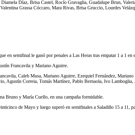
iamela Díaz, Brisa Castel, Rocío Gravaglia, Guadalupe Brun, Valeria 
, Valentina Grassa Cóccaro, Mara Rivas, Brisa Gruccio, Lourdes Veláz
ue en semifinal le ganó por penales a Las Heras tras empatar 1 a 1 en e
gustín Francavila y Mariano Aguirre.
rancavila, Caleb Musa, Mariano Aguirre, Ezequiel Fernández, Mariano L
o, Agustín Correia, Tomás Martínez, Pablo Bernaola, Ivo Lamboglia, 
tina Bruno y María Cuello, en una campaña formidable.
einticinco de Mayo y luego superó en semifinales a Saladillo 15 a 11, p