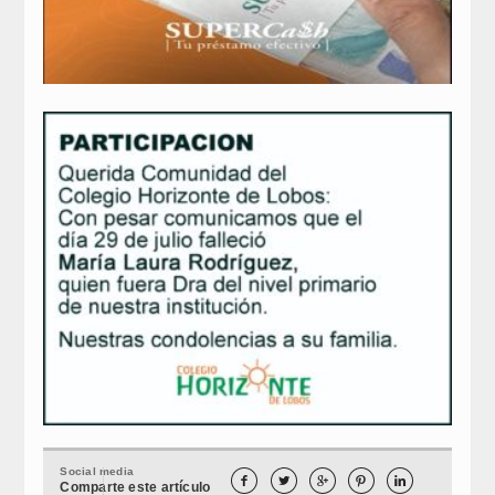
Social media





Comparte este artículo