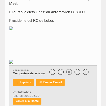
Meet.
El curso lo dictó Christian Abramovich LU8DLD
Presidente del RC de Lobos
Social media





Comparte este artículo

Imprimir
✉
Enviar E-mail
Por
Infolobos
julio 18, 2021 15:20
Volver a la Home