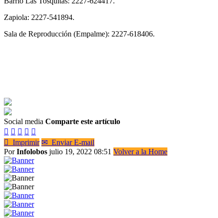
Barrio Las Tosquitas: 2227-624417.
Zapiola: 2227-541894.
Sala de Reproducción (Empalme): 2227-618406.
Social media
Comparte este artículo






Imprimir
✉
Enviar E-mail
Por
Infolobos
julio 19, 2022 08:51
Volver a la Home