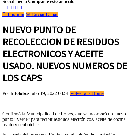
Social media
Comparte este artículo






Imprimir
✉
Enviar E-mail
NUEVO PUNTO DE
RECOLECCION DE RESIDUOS
ELECTRONICOS Y ACEITE
USADO. NUEVOS NUMEROS DE
LOS CAPS
Por
Infolobos
julio 19, 2022 08:51
Volver a la Home
Confirmó la Municipalidad de Lobos, que se incorporó un nuevo
punto “Verde” para recibir residuos electrónicos, aceite de cocina
usado y ecobotellas.
Es la sede del programa Envión, en el galpón de la estación,