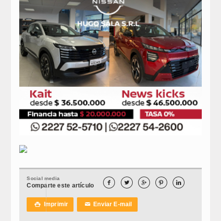
Social media





Comparte este artículo
Imprimir
Enviar E-mail

✉