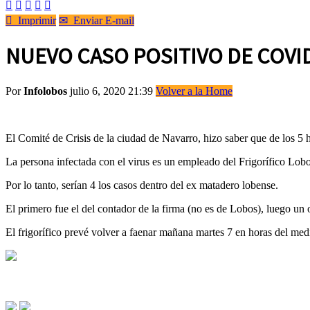






Imprimir
✉
Enviar E-mail
NUEVO CASO POSITIVO DE COVI
Por
Infolobos
julio 6, 2020 21:39
Volver a la Home
El Comité de Crisis de la ciudad de Navarro, hizo saber que de los 5 h
La persona infectada con el virus es un empleado del Frigorífico Lob
Por lo tanto, serían 4 los casos dentro del ex matadero lobense.
El primero fue el del contador de la firma (no es de Lobos), luego un 
El frigorífico prevé volver a faenar mañana martes 7 en horas del me