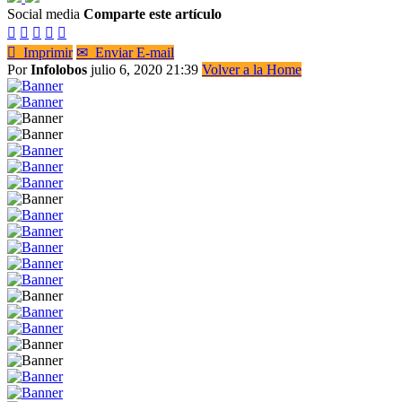
Social media
Comparte este artículo






Imprimir
✉
Enviar E-mail
Por
Infolobos
julio 6, 2020 21:39
Volver a la Home