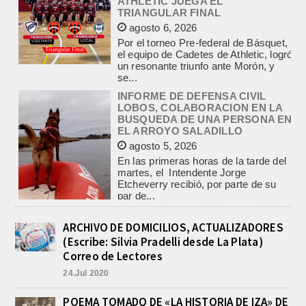
TRIANGULAR FINAL
agosto 6, 2026
Por el torneo Pre-federal de Básquet,
el equipo de Cadetes de Athletic, logró
un resonante triunfo ante Morón, y
se...
INFORME DE DEFENSA CIVIL
LOBOS, COLABORACION EN LA
BUSQUEDA DE UNA PERSONA EN
EL ARROYO SALADILLO
agosto 5, 2026
En las primeras horas de la tarde del
martes, el Intendente Jorge
Etcheverry recibió, por parte de su
par de...
INCENDIO EN LA VIVIENDA DE UN
VETERANO DE MALVINAS DE
ARCHIVO DE DOMICILIOS, ACTUALIZADORES
LOBOS
(Escribe: Silvia Pradelli desde La Plata)
agosto 7, 2026
Correo de Lectores
Esta tarde fueron requeridos los
Bomberos Voluntarios, debido al
24.Jul 2020
incendio declarado en la vivienda de
calle Manuel Caminos 1.200,
POEMA TOMADO DE «LA HISTORIA DE IZA» DE
propiedad...