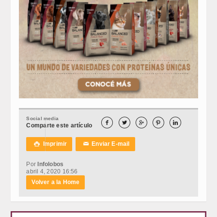
Social media





Comparte este artículo
Imprimir
Enviar E-mail

✉
Por
Infolobos
abril 4, 2020 16:56
Volver a la Home