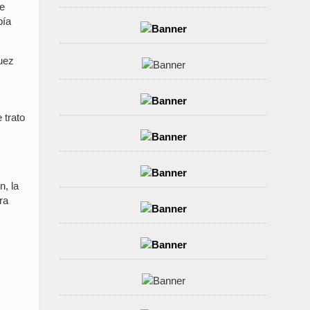
ue
bía
guez
 trato
n, la
ra