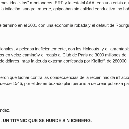
enes idealistas” montoneros, ERP y la estatal AAA, con una crisis q
la inflación, sangre, muerte, golpeaban sin calidad conductiva, no ha
 que terminó en el 2001 con una economía robada y el default de Rodri
ionales, y peleaba ineficientemente, con los Holdouts, y el lamentable
mos en veloz camino)y el regalo al Club de Paris de 3000 millones de
 de dólares, mas la deuda externa confesada por Kicilloff, de 280000
ron que luchar contra las consecuencias de la recién nacida inflació
 desde 1946, por el desembozado plan peronista de crear pobreza pa
ández.
. UN TITANIC QUE SE HUNDE SIN ICEBERG.