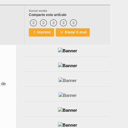
Social media
Comparte este artículo






Imprimir
✉
Enviar E-mail
 de