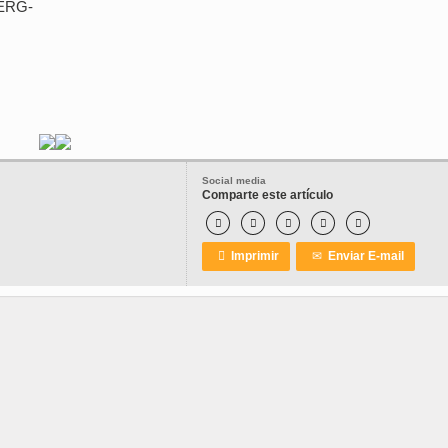
EBERG-
Social media
Comparte este artículo






Imprimir
✉
Enviar E-mail