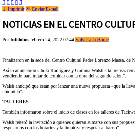






Imprimir
✉
Enviar E-mail
NOTICIAS EN EL CENTRO CULTU
Por
Infolobos
febrero 24, 2022 07:44
Volver a la Home
Finalizaron en la sede del Centro Cultural Padre Lorenzo Massa, de Ne
Así lo anunciaron Cholo Rodríguez y Gomina Walsh a la prensa, remar
vendiendo para tratar de terminar con la obra del segundo salón”.
Walsh anticipó que están por lanzar una nueva propuesta «que la llevar
chiquitita”.
TALLERES
También informaron sobre el inicio de clases en los talleres de Ta
Walsh reiteró la invitación a quienes quieran sumarse con sus propues
respetarnos con los horarios y la limpieza y respetar al barrio”.