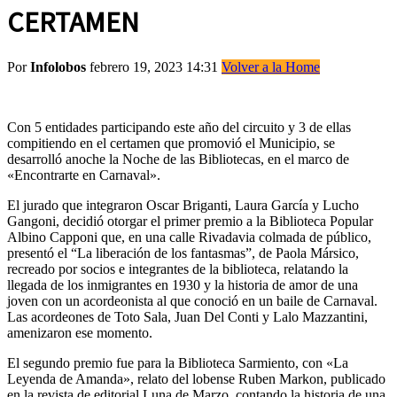
CERTAMEN
Por
Infolobos
febrero 19, 2023 14:31
Volver a la Home
Con 5 entidades participando este año del circuito y 3 de ellas
compitiendo en el certamen que promovió el Municipio, se
desarrolló anoche la Noche de las Bibliotecas, en el marco de
«Encontrarte en Carnaval».
El jurado que integraron Oscar Briganti, Laura García y Lucho
Gangoni, decidió otorgar el primer premio a la Biblioteca Popular
Albino Capponi que, en una calle Rivadavia colmada de público,
presentó el “La liberación de los fantasmas”, de Paola Mársico,
recreado por socios e integrantes de la biblioteca, relatando la
llegada de los inmigrantes en 1930 y la historia de amor de una
joven con un acordeonista al que conoció en un baile de Carnaval.
Las acordeones de Toto Sala, Juan Del Conti y Lalo Mazzantini,
amenizaron ese momento.
El segundo premio fue para la Biblioteca Sarmiento, con «La
Leyenda de Amanda», relato del lobense Ruben Markon, publicado
en la revista de editorial Luna de Marzo, contando la historia de una