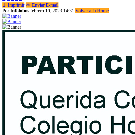

Imprimir
✉
Enviar E-mail
Por
Infolobos
febrero 19, 2023 14:31
Volver a la Home