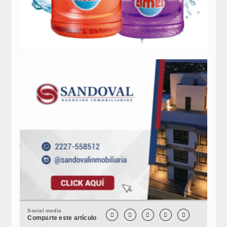
Social media





Comparte este artículo