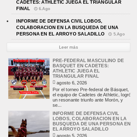
CADETES: ATHLETIC JUEGA EL TRIANGULAR
FINAL
6.Ago
INFORME DE DEFENSA CIVIL LOBOS,
COLABORACION EN LA BUSQUEDA DE UNA
PERSONA EN EL ARROYO SALADILLO
5.Ago
Leer más
INFORME DE DEFENSA CIVIL
LOBOS, COLABORACION EN LA
BUSQUEDA DE UNA PERSONA EN
EL ARROYO SALADILLO
agosto 5, 2026
En las primeras horas de la tarde del
martes, el Intendente Jorge
Etcheverry recibió, por parte de su
par de...
TRES LESIONADOS POR EL
CHOQUE DE UN AUTO Y UN
CAMION EN LA RUTA 205
agosto 5, 2026