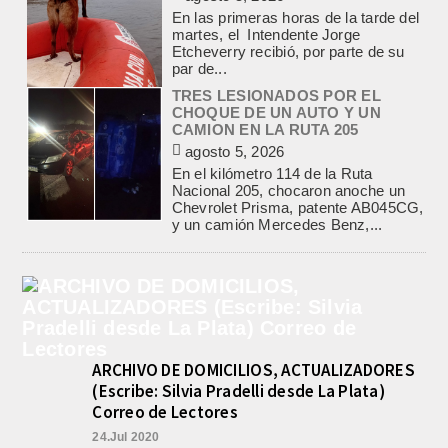
En el kilómetro 114 de la Ruta
Nacional 205, chocaron anoche un
Chevrolet Prisma, patente AB045CG,
y un camión Mercedes Benz,...
JEREMIAS COCCI ASUMIO LA
PRESIDENCIA DEL ROTARY
agosto 4, 2026
En el salón de la avenida Yrigoyen
colmado, asumió la presidencia del
Rotary Club de Lobos Jeremías
Cocci, para el...
LA CAPILLA SAN CAYETANO
COLMADA EN LA MISA CENTRAL
DE LA FIESTA DEL SANTO DEL
PAN Y EL TRABAJO
agosto 7, 2026
La Capilla San Cayetano, de Salgado
y Matanza, fue el centro de la
celebración de la fiesta del santo del...
ARCHIVO DE DOMICILIOS, ACTUALIZADORES
PRE-FEDERAL MASCULINO DE
(Escribe: Silvia Pradelli desde La Plata)
BASQUET EN CADETES:
Correo de Lectores
ATHLETIC JUEGA EL
TRIANGULAR FINAL
24.Jul 2020