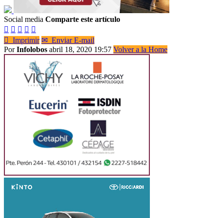
Social media
Comparte este artículo






Imprimir
✉
Enviar E-mail
Por
Infolobos
abril 18, 2020 19:57
Volver a la Home