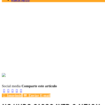
AGRUPADOS
Social media
Comparte este artículo






Imprimir
✉
Enviar E-mail