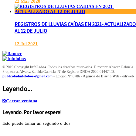
22.Mar 2020
REGISTROS DE LLUVIAS CAÍDAS EN 2021- ACTUALIZADO
AL 12 DE JULIO
12.Jul 2021
© 2019 Copyright
InfoLobos
. Todos los derechos reservados. Directora: Alvarez Gabriela.
Propietaria: Alvarez Zunilda Gabriela. Nº de Registro DNDA 2020-61447458.
publicidadinfolobos@gmail.com
- Edición N° 8786 -
Agencia de Diseńo Web - edrweb
Leyendo...
❎
Cerrar ventana
Leyendo. Por favor espere!
Esto puede tomar un segundo o dos.