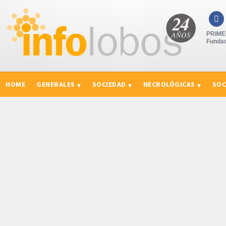

PRIMER
Fundad
HOME
GENERALES
SOCIEDAD
NECROLÓGICAS
SOC
CURIOSIDADES, CONSEJOS Y NOVEDADES