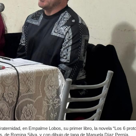
aternidad, en Empalme Lobos, su primer libro, la novela “Los 6 prot
es, de Romina Silva, y con dibujo de tapa de Manuela Díaz Pernía.