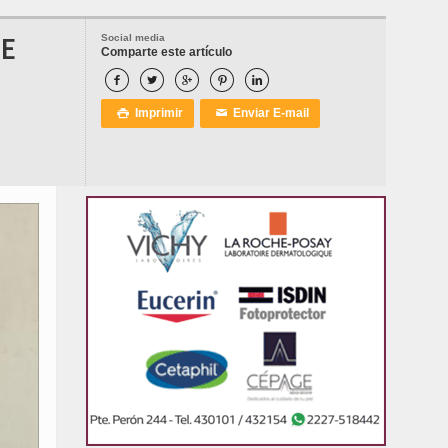
DE
Social media
Comparte este artículo





Imprimir
Enviar E-mail

✉