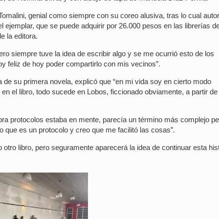
malini, genial como siempre con su coreo alusiva, tras lo cual autor
l ejemplar, que se puede adquirir por 26.000 pesos en las librerías d
e la editora.
ro siempre tuve la idea de escribir algo y se me ocurrió esto de los
toy feliz de hoy poder compartirlo con mis vecinos”.
a de su primera novela, explicó que “en mi vida soy en cierto modo
en el libro, todo sucede en Lobos, ficcionado obviamente, a partir de 
abra protocolos estaba en mente, parecía un término más complejo pe
 que es un protocolo y creo que me facilitó las cosas”.
otro libro, pero seguramente aparecerá la idea de continuar esta hist