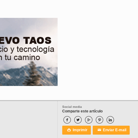
Social media
Comparte este artículo





Imprimir
Enviar E-mail

✉