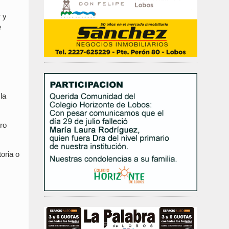
 y
e
la
ro
oria o