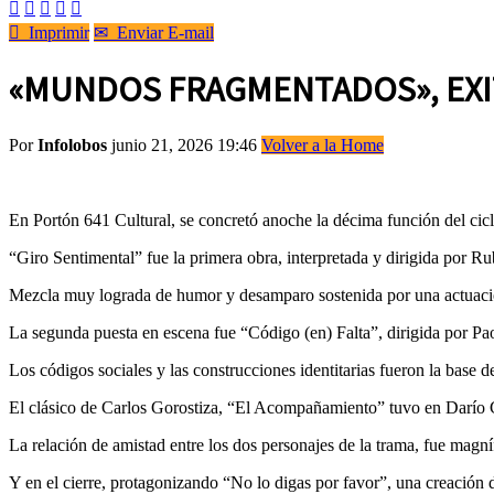






Imprimir
✉
Enviar E-mail
«MUNDOS FRAGMENTADOS», EXI
Por
Infolobos
junio 21, 2026 19:46
Volver a la Home
En Portón 641 Cultural, se concretó anoche la décima función del ci
“Giro Sentimental” fue la primera obra, interpretada y dirigida por R
Mezcla muy lograda de humor y desamparo sostenida por una actuación
La segunda puesta en escena fue “Código (en) Falta”, dirigida por Pa
Los códigos sociales y las construcciones identitarias fueron la base
El clásico de Carlos Gorostiza, “El Acompañamiento” tuvo en Darío Co
La relación de amistad entre los dos personajes de la trama, fue magní
Y en el cierre, protagonizando “No lo digas por favor”, una creación d