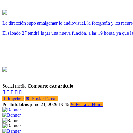
La dirección supo amalgamar lo audiovisual, la fotografía y los recurs
El sábado 27 tendrá lugar una nueva función, a las 19 horas, ya que la
Social media
Comparte este artículo






Imprimir
✉
Enviar E-mail
Por
Infolobos
junio 21, 2026 19:46
Volver a la Home