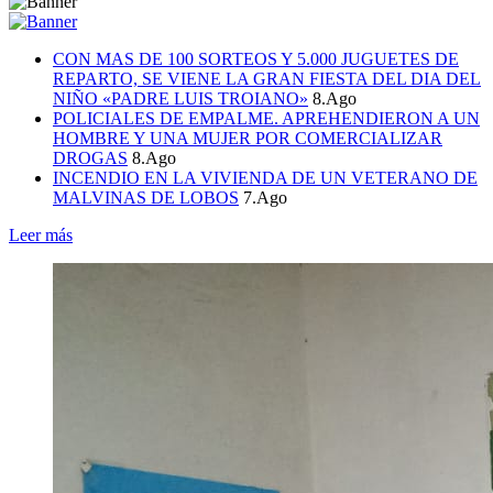
CON MAS DE 100 SORTEOS Y 5.000 JUGUETES DE
REPARTO, SE VIENE LA GRAN FIESTA DEL DIA DEL
NIÑO «PADRE LUIS TROIANO»
8.Ago
POLICIALES DE EMPALME. APREHENDIERON A UN
HOMBRE Y UNA MUJER POR COMERCIALIZAR
DROGAS
8.Ago
INCENDIO EN LA VIVIENDA DE UN VETERANO DE
MALVINAS DE LOBOS
7.Ago
Leer más