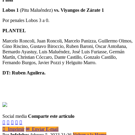
Lobos 1
(Pitu Maluéndez)
vs. Viyangos de Zárate 1
Por penales Lobos 3 a 0.
PLANTEL
Marcelo Roncoli, Juan Roncoli, Marcelo Panizza, Guillermo Olmos,
Gino Riscino, Gustavo Biroccio, Ruben Baroni, Oscar Antoñana,
Bernardo Ayastuy, Luis Maluéndez, José Luis Furiasse, Germán
Martín, Christian Cóccaro, Dante Castillo, Gonzalo Castillo,
Fernando Burgos, Javier Pozzi y Helguito Marro.
DT: Ruben Aguilera.
Social media
Comparte este artículo






Imprimir
✉
Enviar E-mail
Por
Infolobos
febrero 5, 2023 21:36
Volver a la Home