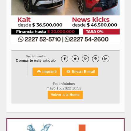
Social media





Comparte este artículo
Imprimir
Enviar E-mail

✉
Por
Infolobos
mayo 15, 2022 10:53
Volver a la Home