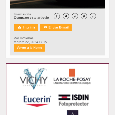
Social media





Comparte este artículo
Imprimir
Enviar E-mail

✉
Por
Infolobos
febrero 22, 2024 17:15
Volver a la Home