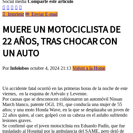
Social media
Comparte este artículo






Imprimir
✉
Enviar E-mail
MUERE UN MOTOCICLISTA DE
22 AÑOS, TRAS CHOCAR CON
UN AUTO
Por
Infolobos
octubre 4, 2024 21:13
Volver a la Home
Un accidente fatal ocurrió en las primeras horas de la noche de este
viernes, en la esquina de Arévalo y Levenne.
Por causas que se desconocen colisionaron un automóvil Nissan
March blanco, patente OGL 191, que conducía una mujer de 55
años; y una moto Honda Wave, en la que se desplazaba un joven de
22 años quien, al caer, golpeó con su cabeza en el asfalto sufriendo
lesiones graves.
Se confirmó que el joven motociclista era Eduardo Padín, que fue
trasladado al Hospital por la ambulancia del SAME, pero dejó de