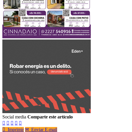
Social media
Comparte este artículo






Imprimir
✉
Enviar E-mail