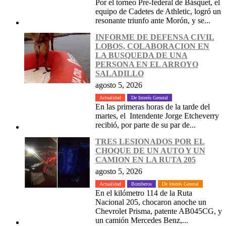
Por el torneo Pre-federal de Básquet, el
equipo de Cadetes de Athletic, logró un
resonante triunfo ante Morón, y se...
INFORME DE DEFENSA CIVIL
LOBOS, COLABORACION EN
LA BUSQUEDA DE UNA
PERSONA EN EL ARROYO
SALADILLO
agosto 5, 2026
Actualidad
De Interés General
En las primeras horas de la tarde del
martes, el Intendente Jorge Etcheverry
recibió, por parte de su par de...
TRES LESIONADOS POR EL
CHOQUE DE UN AUTO Y UN
CAMION EN LA RUTA 205
agosto 5, 2026
Actualidad
Bomberos
De Interés General
En el kilómetro 114 de la Ruta
Nacional 205, chocaron anoche un
Chevrolet Prisma, patente AB045CG, y
un camión Mercedes Benz,...