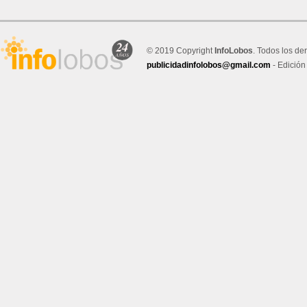
© 2019 Copyright
InfoLobos
. Todos los de
publicidadinfolobos@gmail.com
- Edición