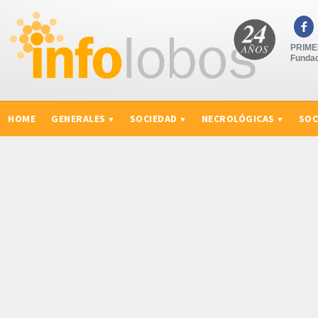

PRIMER
Fundad
HOME
GENERALES
SOCIEDAD
NECROLÓGICAS
SOC
CURIOSIDADES, CONSEJOS Y NOVEDADES