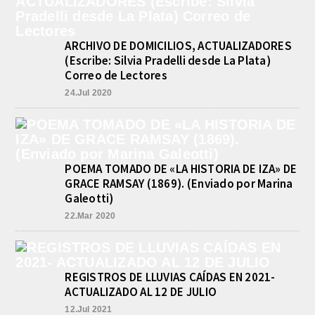
CUENTAS BONAERENSE
agosto 3, 2026
El Tribunal de Cuentas de la Provincia de Buenos Aires
ARCHIVO DE DOMICILIOS, ACTUALIZADORES
aprobó formalmente la rendición de cuentas
(Escribe: Silvia Pradelli desde La Plata)
correspondiente al Ejercicio 2024,...
Correo de Lectores
24.Jul 2020
POEMA TOMADO DE «LA HISTORIA DE IZA» DE
GRACE RAMSAY (1869). (Enviado por Marina
Galeotti)
22.Mar 2020
REGISTROS DE LLUVIAS CAÍDAS EN 2021-
ACTUALIZADO AL 12 DE JULIO
12.Jul 2021