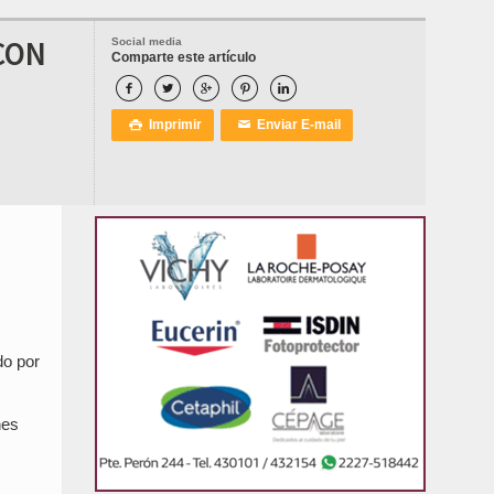
CON
Social media
Comparte este artículo





Imprimir
Enviar E-mail

✉
do por
nes