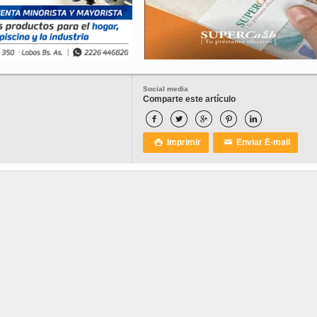
Social media
Comparte este artículo





Imprimir
Enviar E-mail

✉