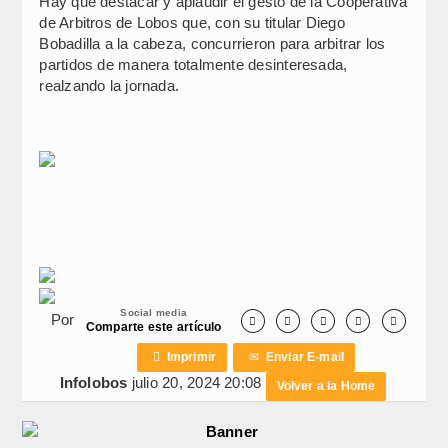
Hay que destacar y aplaudir el gesto de la Cooperativa
de Arbitros de Lobos que, con su titular Diego
Bobadilla a la cabeza, concurrieron para arbitrar los
partidos de manera totalmente desinteresada,
realzando la jornada.
Social media
Por





Comparte este artículo

Imprimir
✉
Enviar E-mail
Infolobos
julio 20, 2024 20:08
Volver a la Home