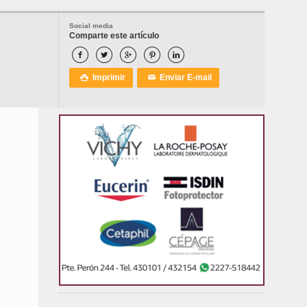
Social media
Comparte este artículo





Imprimir
Enviar E-mail

✉