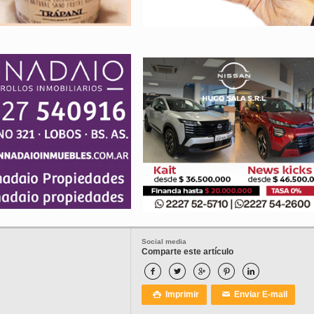
Social media
Comparte este artículo





Imprimir
Enviar E-mail

✉