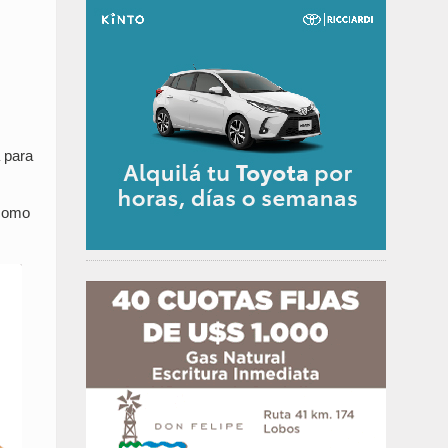
 para
 como