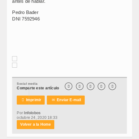
antes de hablar.
Pedro Bader
DNI 7592946
Social media





Comparte este artículo

Imprimir
✉
Enviar E-mail
Por
Infolobos
octubre 24, 2020 18:33
Volver a la Home