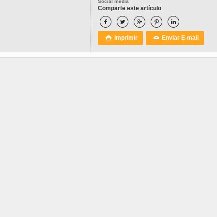
Social media
Comparte este artículo





Imprimir
Enviar E-mail

✉