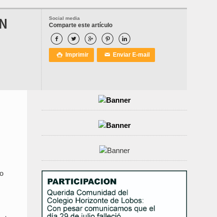
AN
Social media
Comparte este artículo





Imprimir
Enviar E-mail

✉
no