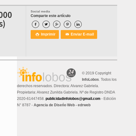
.000
Social media
Comparte este artículo
s)





Imprimir
Enviar E-mail

✉
© 2019 Copyright
InfoLobos
. Todos los
derechos reservados. Directora: Alvarez Gabriela.
Propietaria: Alvarez Zunilda Gabriela. Nº de Registro DNDA
2020-61447458.
publicidadinfolobos@gmail.com
- Edición
N° 8787 -
Agencia de Diseńo Web - edrweb