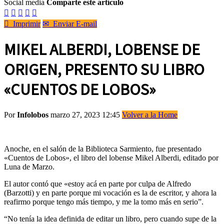
Social media
Comparte este artículo






Imprimir
✉
Enviar E-mail
MIKEL ALBERDI, LOBENSE DE
ORIGEN, PRESENTO SU LIBRO
«CUENTOS DE LOBOS»
Por
Infolobos
marzo 27, 2023 12:45
Volver a la Home
Anoche, en el salón de la Biblioteca Sarmiento, fue presentado
«Cuentos de Lobos», el libro del lobense Mikel Alberdi, editado por
Luna de Marzo.
El autor contó que «estoy acá en parte por culpa de Alfredo
(Barzotti) y en parte porque mi vocación es la de escritor, y ahora la
reafirmo porque tengo más tiempo, y me la tomo más en serio”.
“No tenía la idea definida de editar un libro, pero cuando supe de la