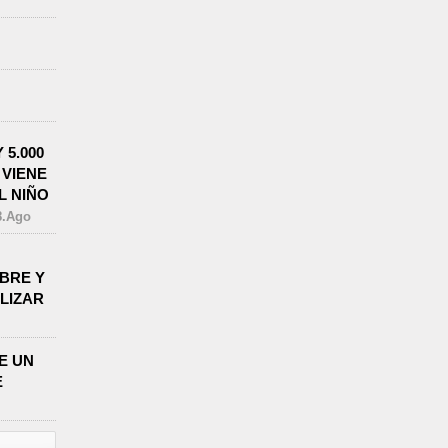
 5.000
 VIENE
L NIÑO
8.Ago
BRE Y
LIZAR
E UN
E