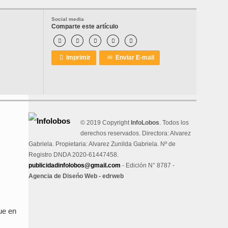
Social media
Comparte este artículo






Imprimir
✉
Enviar E-mail
© 2019 Copyright
InfoLobos
. Todos los
derechos reservados. Directora: Alvarez
Gabriela. Propietaria: Alvarez Zunilda Gabriela. Nº de
Registro DNDA 2020-61447458.
publicidadinfolobos@gmail.com
- Edición N° 8787 -
Agencia de Diseńo Web - edrweb
ue en