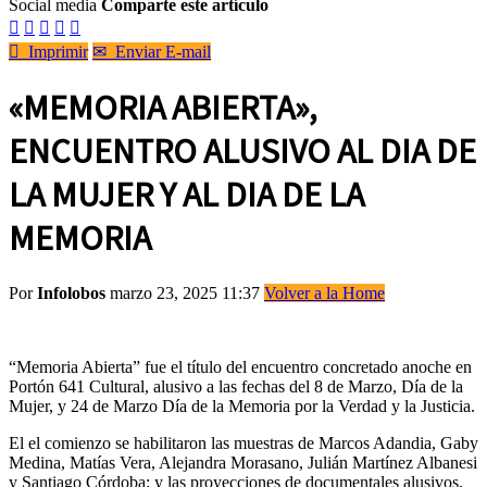
Social media
Comparte este artículo






Imprimir
✉
Enviar E-mail
«MEMORIA ABIERTA»,
ENCUENTRO ALUSIVO AL DIA DE
LA MUJER Y AL DIA DE LA
MEMORIA
Por
Infolobos
marzo 23, 2025 11:37
Volver a la Home
“Memoria Abierta” fue el título del encuentro concretado anoche en
Portón 641 Cultural, alusivo a las fechas del 8 de Marzo, Día de la
Mujer, y 24 de Marzo Día de la Memoria por la Verdad y la Justicia.
El el comienzo se habilitaron las muestras de Marcos Adandia, Gaby
Medina, Matías Vera, Alejandra Morasano, Julián Martínez Albanesi
y Santiago Córdoba; y las proyecciones de documentales alusivos,