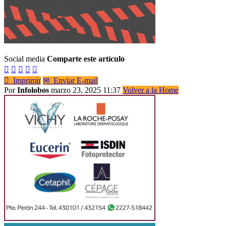
Social media
Comparte este artículo






Imprimir
✉
Enviar E-mail
Por
Infolobos
marzo 23, 2025 11:37
Volver a la Home