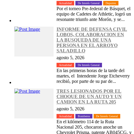
Actualidad
De Interés General
Deportes
Por el torneo Pre-federal de Básquet, el
equipo de Cadetes de Athletic, logró un
resonante triunfo ante Morón, y se...
INFORME DE DEFENSA CIVIL
LOBOS, COLABORACION EN
LA BUSQUEDA DE UNA
PERSONA EN EL ARROYO
SALADILLO
agosto 5, 2026
Actualidad
De Interés General
En las primeras horas de la tarde del
martes, el Intendente Jorge Etcheverry
recibió, por parte de su par de...
TRES LESIONADOS POR EL
CHOQUE DE UN AUTO Y UN
CAMION EN LA RUTA 205
agosto 5, 2026
Actualidad
Bomberos
De Interés General
En el kilómetro 114 de la Ruta
Nacional 205, chocaron anoche un
Chevrolet Prisma, patente AB045CG, y