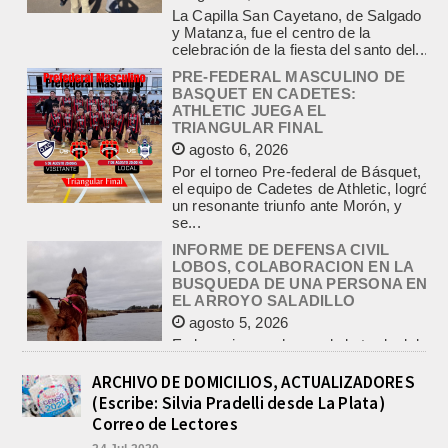
PRE-FEDERAL MASCULINO DE
BASQUET EN CADETES:
ATHLETIC JUEGA EL
TRIANGULAR FINAL
agosto 6, 2026
Por el torneo Pre-federal de Básquet,
el equipo de Cadetes de Athletic, logró
un resonante triunfo ante Morón, y
se...
INFORME DE DEFENSA CIVIL
LOBOS, COLABORACION EN LA
BUSQUEDA DE UNA PERSONA EN
EL ARROYO SALADILLO
agosto 5, 2026
En las primeras horas de la tarde del
martes, el Intendente Jorge
Etcheverry recibió, por parte de su
par de...
INCENDIO EN LA VIVIENDA DE UN
VETERANO DE MALVINAS DE
ARCHIVO DE DOMICILIOS, ACTUALIZADORES
LOBOS
(Escribe: Silvia Pradelli desde La Plata)
agosto 7, 2026
Correo de Lectores
Esta tarde fueron requeridos los