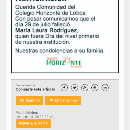
Social media





Comparte este artículo
Imprimir
Enviar E-mail

✉
Por
Infolobos
octubre 13, 2022 22:48
Volver a la Home