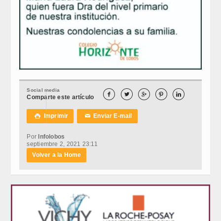
Social media





Comparte este artículo
Imprimir
Enviar E-mail

✉
Por
Infolobos
septiembre 2, 2021 23:11
Volver a la Home