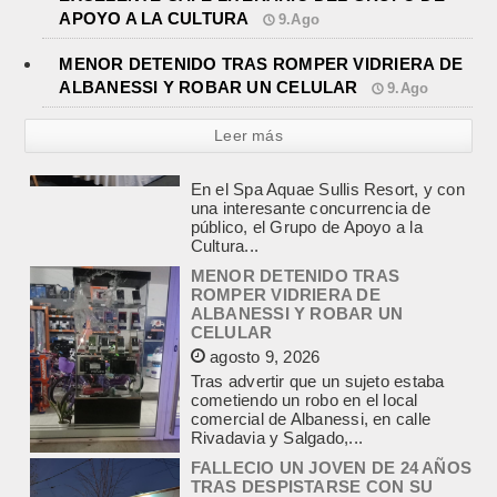
APOYO A LA CULTURA
9.Ago
MENOR DETENIDO TRAS ROMPER VIDRIERA DE
ALBANESSI Y ROBAR UN CELULAR
9.Ago
Leer más
MENOR DETENIDO TRAS
ROMPER VIDRIERA DE
ALBANESSI Y ROBAR UN
CELULAR
agosto 9, 2026
Tras advertir que un sujeto estaba
cometiendo un robo en el local
comercial de Albanessi, en calle
Rivadavia y Salgado,...
FALLECIO UN JOVEN DE 24 AÑOS
TRAS DESPISTARSE CON SU
AUTO E IMPACTAR CONTRA UN
PAREDON
agosto 9, 2026
Un accidente fatal se produjo en la