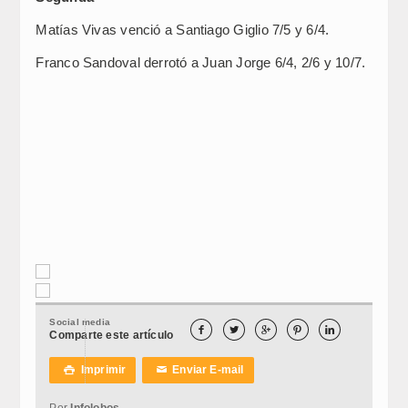
Matías Vivas venció a Santiago Giglio 7/5 y 6/4.
Franco Sandoval derrotó a Juan Jorge 6/4, 2/6 y 10/7.
Social media





Comparte este artículo
Imprimir
Enviar E-mail

✉
Por
Infolobos