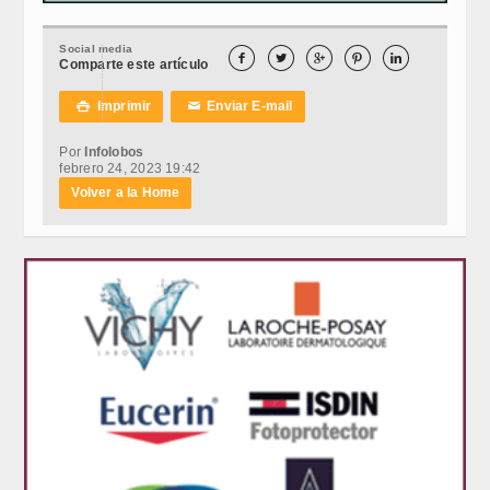
Social media





Comparte este artículo
Imprimir
Enviar E-mail

✉
Por
Infolobos
febrero 24, 2023 19:42
Volver a la Home