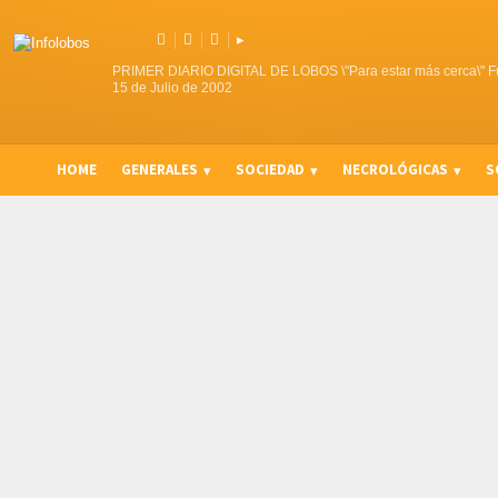



▸
PRIMER DIARIO DIGITAL DE LOBOS \"Para estar más cerca\" F
15 de Julio de 2002
HOME
GENERALES
SOCIEDAD
NECROLÓGICAS
S
CURIOSIDADES, CONSEJOS Y NOVEDADES