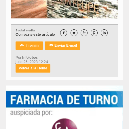
Social media





Comparte este artículo
Imprimir
Enviar E-mail

✉
Por
Infolobos
julio 26, 2023 12:24
Volver a la Home