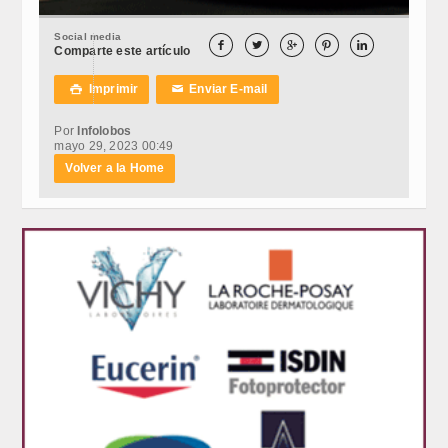
Social media





Comparte este artículo
Imprimir
Enviar E-mail

✉
Por
Infolobos
mayo 29, 2023 00:49
Volver a la Home