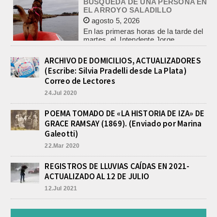
En las primeras horas de la tarde del
martes, el Intendente Jorge
Etcheverry recibió, por parte de su
par de...
INCENDIO EN LA VIVIENDA DE UN
VETERANO DE MALVINAS DE
ARCHIVO DE DOMICILIOS, ACTUALIZADORES
LOBOS
(Escribe: Silvia Pradelli desde La Plata)
agosto 7, 2026
Correo de Lectores
Esta tarde fueron requeridos los
24.Jul 2020
Bomberos Voluntarios, debido al
incendio declarado en la vivienda de
calle Manuel Caminos 1.200,
POEMA TOMADO DE «LA HISTORIA DE IZA» DE
propiedad...
GRACE RAMSAY (1869). (Enviado por Marina
ENCONTRARON EL CUERPO DEL
Galeotti)
PESCADOR DESAPARECIDO EN
22.Mar 2020
EL ARROYO SALADILLO
agosto 7, 2026
REGISTROS DE LLUVIAS CAÍDAS EN 2021-
Un helicóptero que participaba de la
ACTUALIZADO AL 12 DE JULIO
búsqueda, encontró hoy el cuerpo sin
vida de la persona que se buscaba
12.Jul 2021
en...
LA CAPILLA SAN CAYETANO
COLMADA EN LA MISA CENTRAL