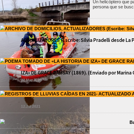
Un helicóptero que pa
persona que se busca
ACTUALIZADORES (Escribe: Silvia Pradelli desde La 
24.Jul 2020
IZA» DE GRACE RAMSAY (1869). (Enviado por Marina 
22.Mar 2020
12.Jul 2021