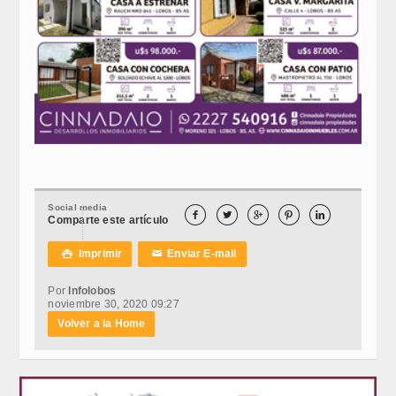
Social media





Comparte este artículo
Imprimir
Enviar E-mail

✉
Por
Infolobos
noviembre 30, 2020 09:27
Volver a la Home