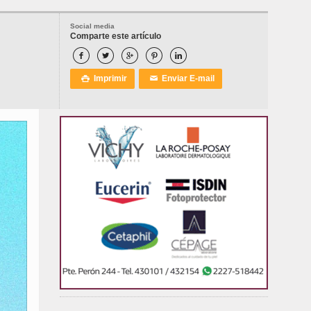
Social media
Comparte este artículo





Imprimir
Enviar E-mail

✉