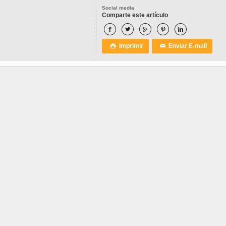
Social media
Comparte este artículo





Imprimir
Enviar E-mail

✉