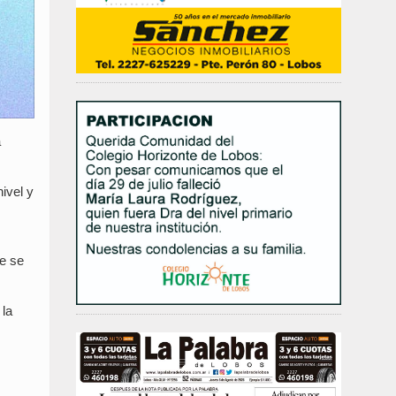
a
ivel y
ue se
 la