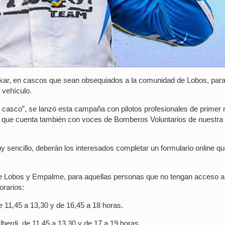
akar, en cascos que sean obsequiados a la comunidad de Lobos, par
 vehículo.
casco”, se lanzó esta campaña con pilotos profesionales de primer n
ideo que cuenta también con voces de Bomberos Voluntarios de nuestra
y sencillo, deberán los interesados completar un formulario online q
de Lobos y Empalme, para aquellas personas que no tengan acceso a
orarios:
e 11,45 a 13,30 y de 16,45 a 18 horas.
lberdi, de 11,45 a 13,30 y de 17 a 19 horas.