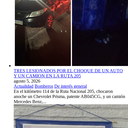
TRES LESIONADOS POR EL CHOQUE DE UN AUTO
Y UN CAMION EN LA RUTA 205
agosto 5, 2026
Actualidad
Bomberos
De interés general
En el kilómetro 114 de la Ruta Nacional 205, chocaron
anoche un Chevrolet Prisma, patente AB045CG, y un camión
Mercedes Benz,...