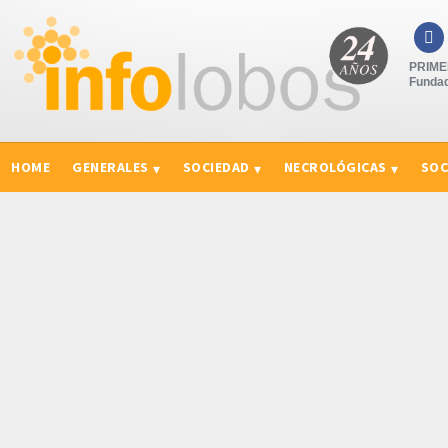

PRIMER
Fundad
HOME
GENERALES
SOCIEDAD
NECROLÓGICAS
SOC
CURIOSIDADES, CONSEJOS Y NOVEDADES