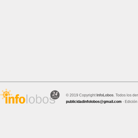
© 2019 Copyright
InfoLobos
. Todos los de
publicidadinfolobos@gmail.com
- Edición